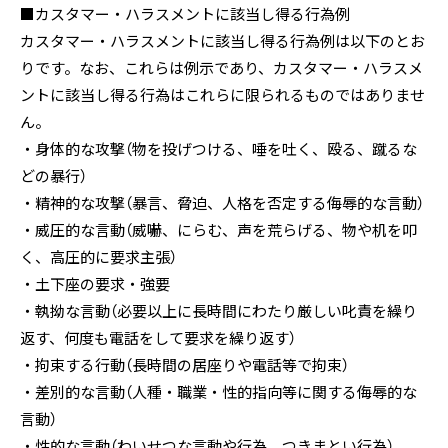
■カスタマー・ハラスメントに該当し得る行為例
カスタマー・ハラスメントに該当し得る行為例は以下のとお
りです。なお、これらは例示であり、カスタマー・ハラスメ
ントに該当し得る行為はこれらに限られるものではありませ
ん。
・身体的な攻撃（物を投げつける、唾を吐く、殴る、蹴るな
どの暴行）
・精神的な攻撃（暴言、脅迫、人格を否定する侮辱的な言動）
・威圧的な言動（威嚇、にらむ、声を荒らげる、物や机を叩
く、高圧的に要求主張）
・土下座の要求・強要
・執拗な言動（必要以上に長時間にわたり厳しい叱責を繰り
返す、何度も電話をして要求を繰り返す）
・拘束する行動（長時間の居座りや電話等で拘束）
・差別的な言動（人種・職業・性的指向等に関する侮辱的な
言動）
・性的な言動（わいせつな言動や行為、つきまとい行為）