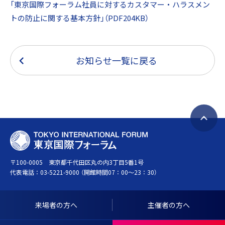
「東京国際フォーラム社員に対するカスタマー・ハラスメン
トの防止に関する基本方針」（PDF204KB）
お知らせ一覧に戻る
ペ
T
ー
O
ジ
〒100-0005 東京都千代田区丸の内3丁目5番1号
K
ト
代表電話：
03-5221-9000
（開館時間07：00～23：30）
Y
ッ
O
プ
I
へ
来場者の方へ
主催者の方へ
N
戻