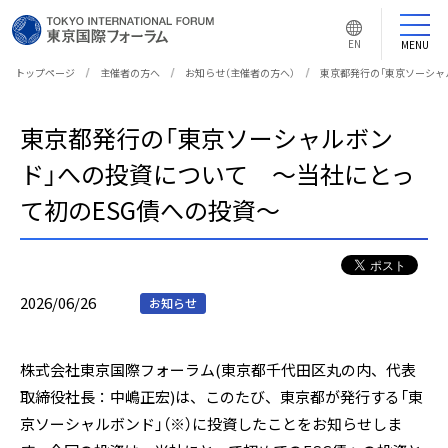
言
語
EN
MENU
切
り
替
トップページ
主催者の方へ
お知らせ（主催者の方へ）
東京都発行の「東京ソーシャ
え
ボ
タ
ン
東京都発行の「東京ソーシャルボン
ド」への投資について ～当社にとっ
て初のESG債への投資～
2026/06/26
お知らせ
株式会社東京国際フォーラム(東京都千代田区丸の内、代表
取締役社長：中嶋正宏)は、このたび、東京都が発行する「東
京ソーシャルボンド」（※）に投資したことをお知らせしま