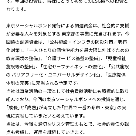
す。今回の投資は、当社にとって初めてのESG債への投資と
なります。
東京ソーシャルボンド発行による調達資金は、社会的に支援
が必要な人々を対象とする 東京都の事業に充当されます。今
回債の調達資金は、「公共施設・インフラの防災対策／老朽
化対策」、「一人ひとりの個性や能力を最大限に伸ばすための
教育環境の整備」、「介護サー ビス基盤の整備」、「児童福祉
施設等の整備」、「住宅セーフティネットの強化」、「公共施設
の バリアフリー化・ユニバーサルデザイン化」、「医療提供
体制の充実」に充当される予定です。
当社は事業活動の一環として社会貢献活動にも積極的に取り
組んでおり、今回の東京ソーシャルボンドへの投資を通じ、
「成長」と「成熟」が両立した「世界で一番の都市・東京」 の実
現に貢献していきたいと考えています。
当社は、今後も適切なリスク管理のもとで、社会的責任の観
点も考慮し、運用を継続していきます。