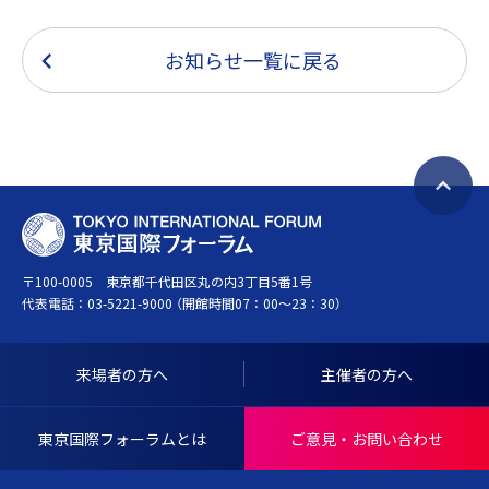
お知らせ一覧に戻る
ペ
T
ー
O
ジ
〒100-0005 東京都千代田区丸の内3丁目5番1号
K
ト
代表電話：
03-5221-9000
（開館時間07：00～23：30）
Y
ッ
O
プ
I
へ
来場者の方へ
主催者の方へ
N
戻
T
る
東京国際フォーラムとは
ご意見・お問い合わせ
E