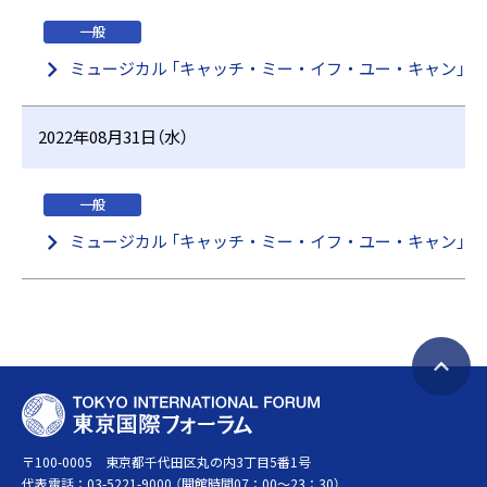
一般
ミュージカル 「キャッチ・ミー・イフ・ユー・キャン」
2022年08月31日（水）
一般
ミュージカル 「キャッチ・ミー・イフ・ユー・キャン」
ペ
T
ー
O
ジ
〒100-0005 東京都千代田区丸の内3丁目5番1号
K
ト
代表電話：
03-5221-9000
（開館時間07：00～23：30）