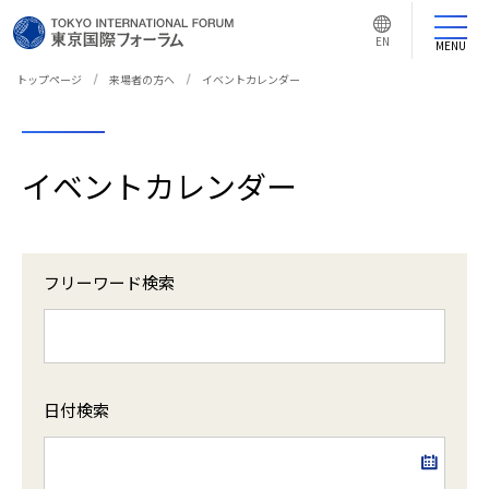
言
語
EN
切
MENU
り
替
え
トップページ
来場者の方へ
イベントカレンダー
ボ
タ
ン
イベントカレンダー
フリーワード検索
日付検索