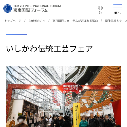
言
語
EN
MENU
切
り
替
トップページ
主催者の方へ
東京国際フォーラムが選ばれる理由
開催実績＆ケー
え
ボ
タ
ン
いしかわ伝統工芸フェア