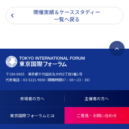
開催実績＆ケーススタディー
一覧へ戻る
ペ
T
ー
O
ジ
〒100-0005 東京都千代田区丸の内3丁目5番1号
K
ト
代表電話：
03-5221-9000
（開館時間07：00～23：30）
Y
ッ
O
プ
I
へ
来場者の方へ
主催者の方へ
N
戻
T
る
東京国際フォーラムとは
ご意見・お問い合わせ
E