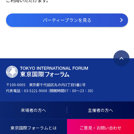
ご利用いただけます。
パーティープランを見る
ペ
T
ー
O
ジ
〒100-0005 東京都千代田区丸の内3丁目5番1号
K
ト
代表電話：
03-5221-9000
（開館時間07：00～23：30）
Y
ッ
O
プ
I
へ
来場者の方へ
主催者の方へ
N
戻
T
る
東京国際フォーラムとは
ご意見・お問い合わせ
E