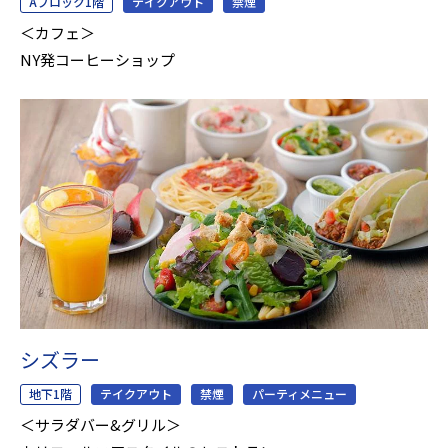
Aブロック1階
テイクアウト
禁煙
＜カフェ＞
NY発コーヒーショップ
シズラー
地下1階
テイクアウト
禁煙
パーティメニュー
＜サラダバー&グリル＞