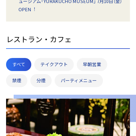
ュージアム「YURAKUCHO MUSEUM」 7月10日（金）
OPEN︕
レストラン・カフェ
すべて
テイクアウト
早朝営業
禁煙
分煙
パーティメニュー