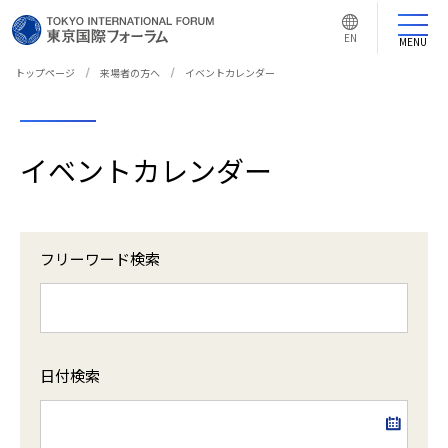
言
語
EN
切
MENU
り
替
え
トップページ
来場者の方へ
イベントカレンダー
ボ
タ
ン
イベントカレンダー
フリーワード検索
日付検索