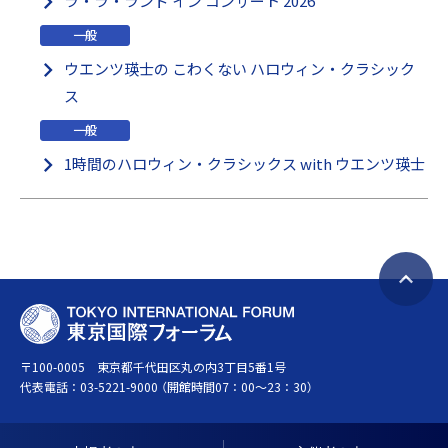
ラ・ラ・ランド イン コンサート 2026
一般
ウエンツ瑛士の こわくない ハロウィン・クラシック
ス
一般
1時間のハロウィン・クラシックス with ウエンツ瑛士
ペ
T
ー
O
ジ
〒100-0005 東京都千代田区丸の内3丁目5番1号
K
ト
代表電話：
03-5221-9000
（開館時間07：00～23：30）
Y
ッ
O
プ