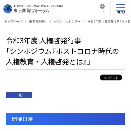
言
語
EN
切
MENU
り
替
え
トップページ
来場者の方へ
イベントカレンダー
令和3年度 人権啓発行事 「シン
ボ
タ
ン
令和3年度 人権啓発行事
「シンポジウム『ポストコロナ時代の
人権教育・人権啓発とは』」
一般
開催日時