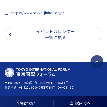
https://www.tokyo-jinken.or.jp/
イベントカレンダー
一覧に戻る
ペ
T
ー
O
ジ
〒100-0005 東京都千代田区丸の内3丁目5番1号
K
ト
代表電話：
03-5221-9000
（開館時間07：00～23：30）
Y
ッ
O
プ
I
へ
来場者の方へ
主催者の方へ