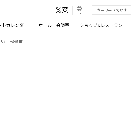
言
語
検索キーワード入
EN
切
り
替
え
ントカレンダー
ホール・会議室
ショップ&レストラン
ボ
タ
ン
大江戸骨董市