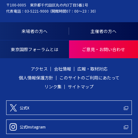
〒100-0005 東京都千代田区丸の内3丁目5番1号
K
ト
代表電話：
03-5221-9000
（開館時間07：00～23：30）
Y
ッ
O
プ
I
へ
来場者の方へ
主催者の方へ
N
戻
T
る
東京国際フォーラムとは
ご意見・お問い合わせ
E
R
アクセス
会社情報
広報・取材対応
N
個人情報保護方針
このサイトのご利用にあたって
A
リンク集
サイトマップ
T
I
O
公式X
N
A
公式Instagram
L