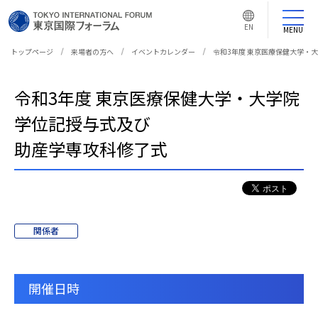
言
語
EN
切
MENU
り
替
え
トップページ
来場者の方へ
イベントカレンダー
令和3年度 東京医療保健大学・
ボ
タ
ン
令和3年度 東京医療保健大学・大学院
学位記授与式及び
助産学専攻科修了式
関係者
開催日時