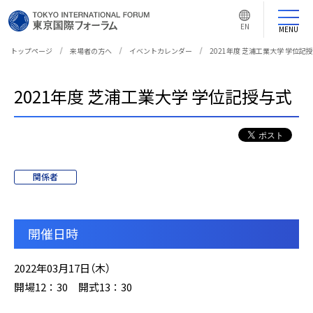
言
語
EN
切
MENU
り
替
え
トップページ
来場者の方へ
イベントカレンダー
2021年度 芝浦工業大学 学位記
ボ
タ
ン
2021年度 芝浦工業大学 学位記授与式
関係者
開催日時
2022年03月17日（木）
開場12：30 開式13：30