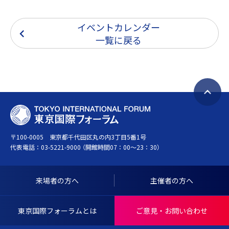
イベントカレンダー
一覧に戻る
ペ
T
ー
O
ジ
〒100-0005 東京都千代田区丸の内3丁目5番1号
K
ト
代表電話：
03-5221-9000
（開館時間07：00～23：30）
Y
ッ
O
プ
I
へ
来場者の方へ
主催者の方へ
N
戻
T
る
東京国際フォーラムとは
ご意見・お問い合わせ
E