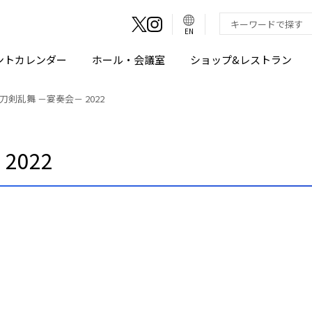
言
語
検索キーワード入
EN
切
り
替
え
ントカレンダー
ホール・会議室
ショップ&レストラン
ボ
タ
ン
刀剣乱舞 －宴奏会－ 2022
2022