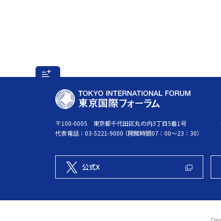
フ
ッ
T
タ
O
ー
K
〒100-0005 東京都千代田区丸の内3丁目5番1号
代表電話：
03-5221-9000
（開館時間07：00～23：30）
メ
Y
ニ
O
ュ
I
公式X
ー
N
の
T
開
E
閉
R
Copy