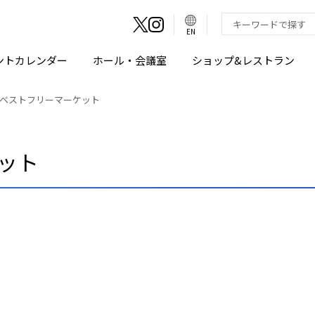
言
語
検索キーワード入
EN
切
り
替
え
ントカレンダー
ホール・会議室
ショップ&レストラン
ボ
タ
ン
ベストフリーマーケット
ット