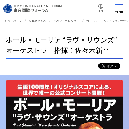
言
語
EN
切
MENU
り
替
え
トップページ
来場者の方へ
イベントカレンダー
ポール・モーリア “ラヴ・サウン
ボ
タ
ン
ポール・モーリア “ラヴ・サウンズ”
オーケストラ 指揮：佐々木新平