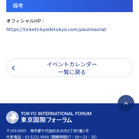
備考
オフィシャルHP：
https://tickets.kyodotokyo.com/paulmauriat
イベントカレンダー
一覧に戻る
ペ
T
ー
O
ジ
〒100-0005 東京都千代田区丸の内3丁目5番1号
K
ト
代表電話：
03-5221-9000
（開館時間07：00～23：30）