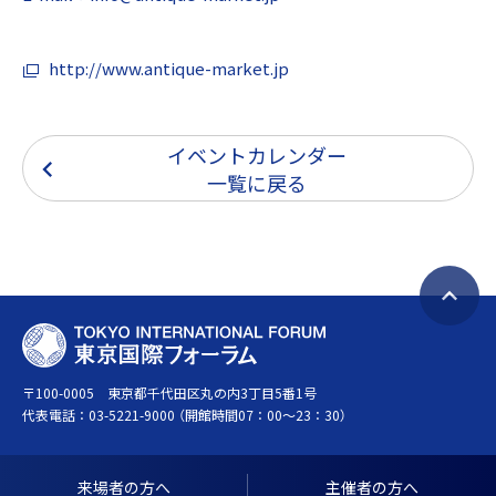
http://www.antique-market.jp
イベントカレンダー
一覧に戻る
ペ
T
ー
O
ジ
〒100-0005 東京都千代田区丸の内3丁目5番1号
K
ト
代表電話：
03-5221-9000
（開館時間07：00～23：30）
Y
ッ
O
プ
I
へ
来場者の方へ
主催者の方へ