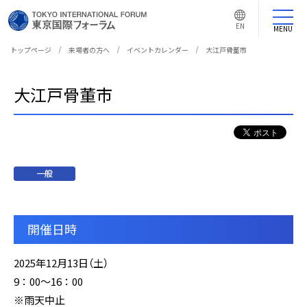
言
語
EN
切
MENU
り
替
え
トップページ
来場者の方へ
イベントカレンダー
大江戸骨董市
ボ
タ
ン
大江戸骨董市
一般
開催日時
2025年12月13日（土）
9：00～16：00
※雨天中止