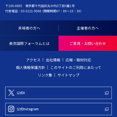
〒100-0005 東京都千代田区丸の内3丁目5番1号
K
ト
代表電話：
03-5221-9000
（開館時間07：00～23：30）
Y
ッ
O
プ
I
へ
来場者の方へ
主催者の方へ
N
戻
T
る
東京国際フォーラムとは
ご意見・お問い合わせ
E
R
アクセス
会社情報
広報・取材対応
N
個人情報保護方針
このサイトのご利用にあたって
A
リンク集
サイトマップ
T
I
O
公式X
N
A
公式Instagram
L