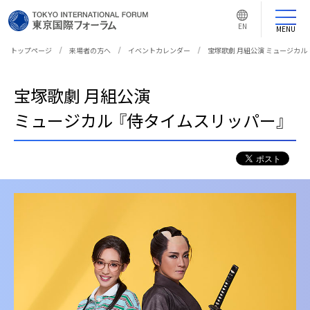
言
語
EN
切
MENU
り
替
え
トップページ
来場者の方へ
イベントカレンダー
宝塚歌劇 月組公演 ミュージカル
ボ
タ
ン
宝塚歌劇 月組公演
ミュージカル 『侍タイムスリッパー』