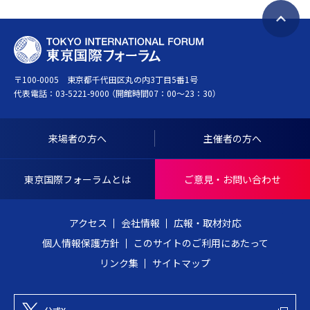
ペ
T
ー
O
ジ
〒100-0005 東京都千代田区丸の内3丁目5番1号
K
ト
代表電話：
03-5221-9000
（開館時間07：00～23：30）
Y
ッ
O
プ
I
へ
来場者の方へ
主催者の方へ
N
戻
T
る
東京国際フォーラムとは
ご意見・お問い合わせ
E
R
アクセス
会社情報
広報・取材対応
N
個人情報保護方針
このサイトのご利用にあたって
A
リンク集
サイトマップ
T
I
O