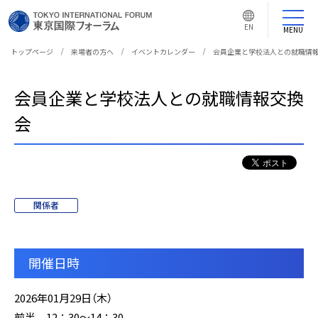
言
語
EN
切
MENU
り
替
え
トップページ
来場者の方へ
イベントカレンダー
会員企業と学校法人との就職情
ボ
タ
ン
会員企業と学校法人との就職情報交換
会
関係者
開催日時
2026年01月29日（木）
前半 12：30～14：30