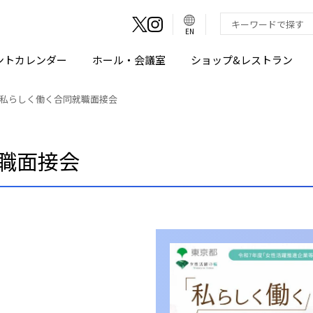
言
語
検索キーワード入
EN
切
り
替
え
ントカレンダー
ホール・会議室
ショップ&レストラン
ボ
タ
ン
私らしく働く合同就職面接会
職面接会