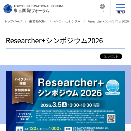
言
語
EN
切
MENU
り
替
え
トップページ
来場者の方へ
イベントカレンダー
Researcher+シンポジウム2026
ボ
タ
ン
Researcher+シンポジウム2026