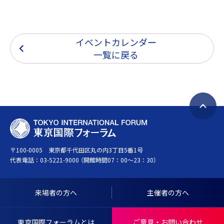
イベントカレンダー
一覧に戻る
ペ
T
ー
O
ジ
〒100-0005 東京都千代田区丸の内3丁目5番1号
K
ト
代表電話：
03-5221-9000
（開館時間07：00～23：30）
Y
ッ
O
プ
I
へ
来場者の方へ
主催者の方へ
N
戻
T
る
東京国際フォーラムとは
ご意見・お問い合わせ