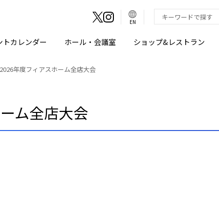
言
語
検索キーワード入
EN
切
り
替
え
ントカレンダー
ホール・会議室
ショップ&レストラン
ボ
タ
ン
2026年度フィアスホーム全店大会
ホーム全店大会