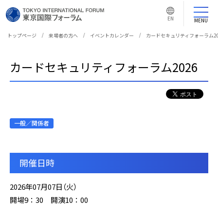
言
語
EN
切
MENU
り
替
え
トップページ
来場者の方へ
イベントカレンダー
カードセキュリティフォーラム20
ボ
タ
ン
カードセキュリティフォーラム2026
一般／関係者
開催日時
2026年07月07日（火）
開場9：30 開演10：00