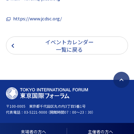
https://www.jcdsc.org/
イベントカレンダー
一覧に戻る
ペ
T
ー
O
ジ
〒100-0005 東京都千代田区丸の内3丁目5番1号
K
ト
代表電話：
03-5221-9000
（開館時間07：00～23：30）
Y
ッ
O
プ
I
へ
来場者の方へ
主催者の方へ