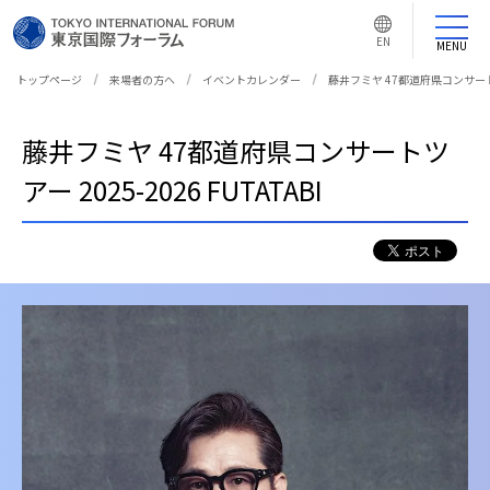
言
語
EN
切
MENU
り
替
え
トップページ
来場者の方へ
イベントカレンダー
藤井フミヤ 47都道府県コンサートツアー
ボ
タ
ン
藤井フミヤ 47都道府県コンサートツ
アー 2025-2026 FUTATABI