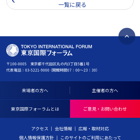
一覧に戻る
ペ
T
ー
O
ジ
〒100-0005 東京都千代田区丸の内3丁目5番1号
K
ト
代表電話：
03-5221-9000
（開館時間07：00～23：30）
Y
ッ
O
プ
I
へ
来場者の方へ
主催者の方へ
N
戻
T
る
東京国際フォーラムとは
ご意見・お問い合わせ
E
R
アクセス
会社情報
広報・取材対応
N
個人情報保護方針
このサイトのご利用にあたって