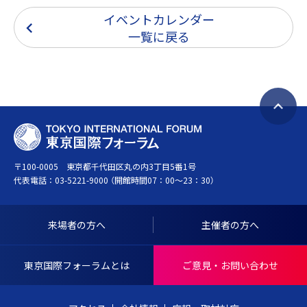
イベントカレンダー
一覧に戻る
ペ
T
ー
O
ジ
〒100-0005 東京都千代田区丸の内3丁目5番1号
K
ト
代表電話：
03-5221-9000
（開館時間07：00～23：30）
Y
ッ
O
プ
I
へ
来場者の方へ
主催者の方へ
N
戻
T
る
東京国際フォーラムとは
ご意見・お問い合わせ
E
R