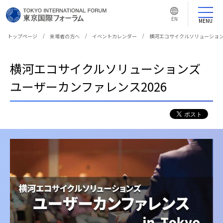
言
語
EN
切
MENU
り
替
え
トップページ
来場者の方へ
イベントカレンダー
横河エコサイクルソリューション
ボ
タ
ン
横河エコサイクルソリューションズ
ユーザーカンファレンス2026