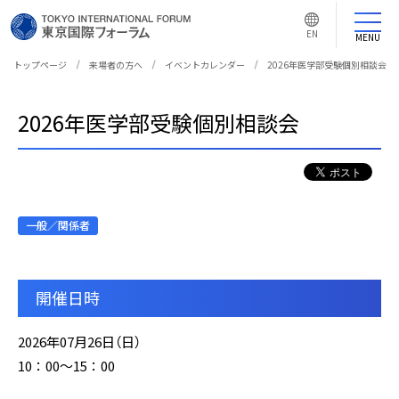
言
語
EN
切
MENU
り
替
え
トップページ
来場者の方へ
イベントカレンダー
2026年医学部受験個別相談会
ボ
タ
ン
2026年医学部受験個別相談会
一般／関係者
開催日時
2026年07月26日（日）
10：00～15：00