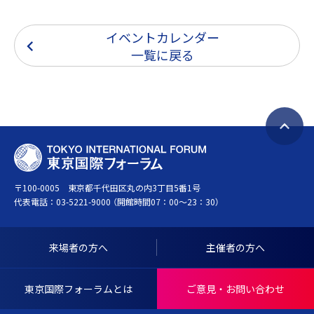
イベントカレンダー
一覧に戻る
ペ
T
ー
O
ジ
〒100-0005 東京都千代田区丸の内3丁目5番1号
K
ト
代表電話：
03-5221-9000
（開館時間07：00～23：30）
Y
ッ
O
プ
I
へ
来場者の方へ
主催者の方へ
N
戻
T
る
東京国際フォーラムとは
ご意見・お問い合わせ
E