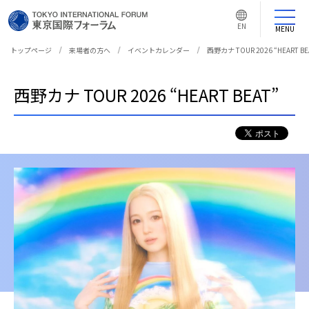
言
語
EN
切
MENU
り
替
え
トップページ
来場者の方へ
イベントカレンダー
⻄野カナ TOUR 2026 “HEART BE
ボ
タ
ン
⻄野カナ TOUR 2026 “HEART BEAT”