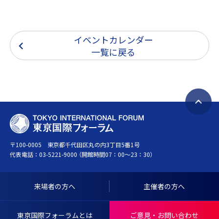
イベントカレンダー
一覧に戻る
ペ
T
ー
O
ジ
〒100-0005 東京都千代田区丸の内3丁目5番1号
K
ト
代表電話：
03-5221-9000
（開館時間07：00～23：30）
Y
ッ
O
プ
I
へ
来場者の方へ
主催者の方へ
N
戻
T
る
東京国際フォーラムとは
ご意見・お問い合わせ