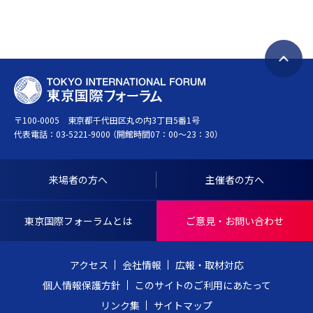
ペ
T
ー
O
ジ
〒100-0005 東京都千代田区丸の内3丁目5番1号
K
ト
代表電話：
03-5221-9000
（開館時間07：00～23：30）
Y
ッ
O
プ
I
へ
来場者の方へ
主催者の方へ
N
戻
T
る
東京国際フォーラムとは
ご意見・お問い合わせ
E
R
アクセス
会社情報
広報・取材対応
N
個人情報保護方針
このサイトのご利用にあたって
A
リンク集
サイトマップ
T