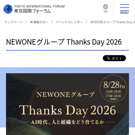
言
語
EN
切
MENU
り
替
え
トップページ
来場者の方へ
イベントカレンダー
NEWONEグループ Thanks Day 2
ボ
タ
ン
NEWONEグループ Thanks Day 2026