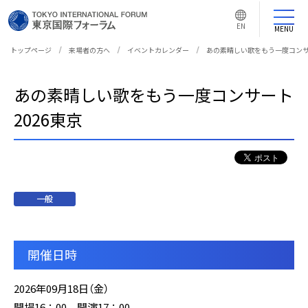
言
語
EN
切
MENU
り
替
え
トップページ
来場者の方へ
イベントカレンダー
あの素晴しい歌をもう一度コンサ
ボ
タ
ン
あの素晴しい歌をもう一度コンサート
2026東京
一般
開催日時
2026年09月18日（金）
開場16：00 開演17：00