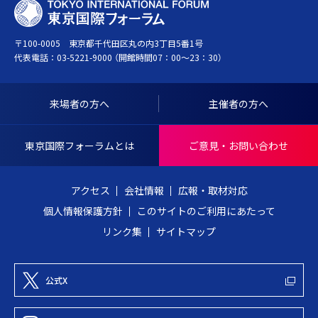
T
ー
O
ジ
〒100-0005 東京都千代田区丸の内3丁目5番1号
K
ト
代表電話：
03-5221-9000
（開館時間07：00～23：30）
Y
ッ
O
プ
I
へ
来場者の方へ
主催者の方へ
N
戻
T
る
東京国際フォーラムとは
ご意見・お問い合わせ
E
R
アクセス
会社情報
広報・取材対応
N
個人情報保護方針
このサイトのご利用にあたって
A
リンク集
サイトマップ
T
I
O
公式X
N
A