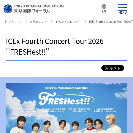
言
語
EN
切
MENU
り
替
え
トップページ
来場者の方へ
イベントカレンダー
ICEx Fourth Concert Tour 2026 '
ボ
タ
ン
ICEx Fourth Concert Tour 2026
''FRESHest!!''