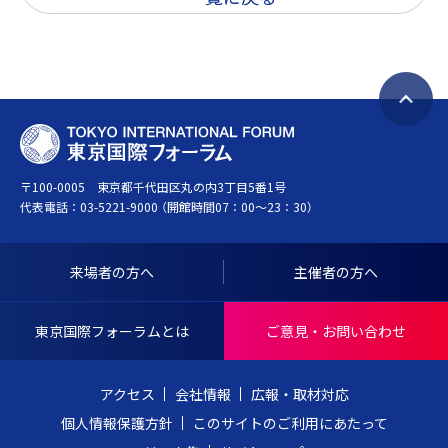
ペ
T
ー
O
ジ
〒100-0005 東京都千代田区丸の内3丁目5番1号
K
ト
代表電話：
03-5221-9000
（開館時間07：00～23：30）
Y
ッ
O
プ
I
へ
来場者の方へ
主催者の方へ
N
戻
T
る
東京国際フォーラムとは
ご意見・お問い合わせ
E
R
アクセス
会社情報
広報・取材対応
N
個人情報保護方針
このサイトのご利用にあたって
A