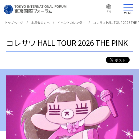
言
語
EN
切
MENU
り
替
え
トップページ
来場者の方へ
イベントカレンダー
コレサワ HALL TOUR 2026 THE P
ボ
タ
ン
コレサワ HALL TOUR 2026 THE PINK