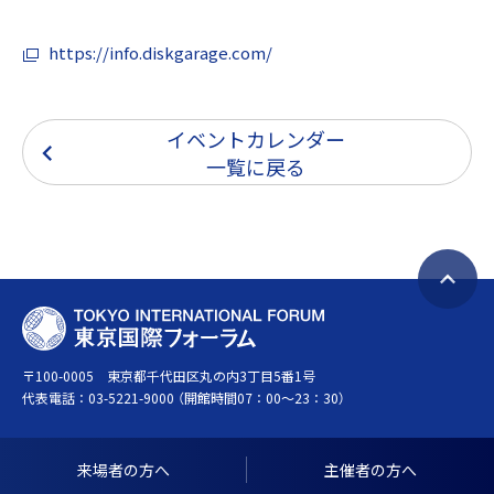
https://info.diskgarage.com/
イベントカレンダー
一覧に戻る
ペ
T
ー
O
ジ
〒100-0005 東京都千代田区丸の内3丁目5番1号
K
ト
代表電話：
03-5221-9000
（開館時間07：00～23：30）
Y
ッ
O
プ
I
へ
来場者の方へ
主催者の方へ