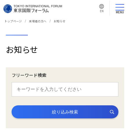
言
語
EN
切
MENU
り
替
え
トップページ
来場者の方へ
お知らせ
ボ
タ
ン
お知らせ
フリーワード検索
絞り込み検索