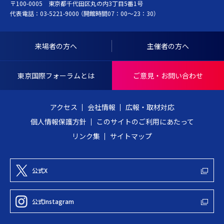
〒100-0005 東京都千代田区丸の内3丁目5番1号
K
ト
代表電話：
03-5221-9000
（開館時間07：00～23：30）
Y
ッ
O
プ
I
へ
来場者の方へ
主催者の方へ
N
戻
T
る
東京国際フォーラムとは
ご意見・お問い合わせ
E
R
アクセス
会社情報
広報・取材対応
N
個人情報保護方針
このサイトのご利用にあたって
A
リンク集
サイトマップ
T
I
O
公式X
N
A
公式Instagram
L
F