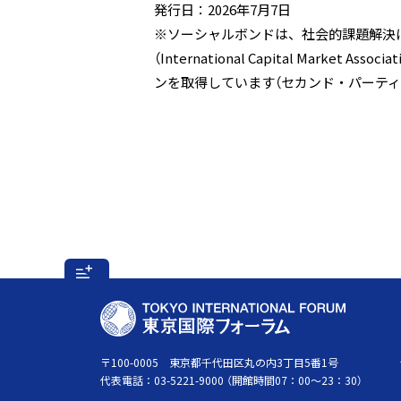
発行日：2026年7月7日
※ソーシャルボンドは、社会的課題解決
（International Capital Ma
ンを取得しています（セカンド・パーティ
フ
ッ
T
タ
O
ー
K
〒100-0005 東京都千代田区丸の内3丁目5番1号
代表電話：
03-5221-9000
（開館時間07：00～23：30）
メ
Y