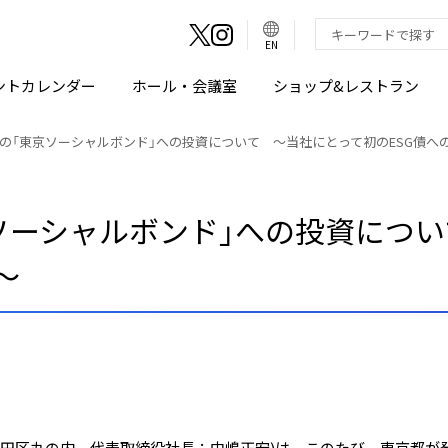
言
語
検索キーワード入
EN
切
り
替
え
ントカレンダー
ホール・会議室
ショップ&レストラン
ボ
タ
ン
の「東京ソーシャルボンド」への投資について ～当社にとって初のESG債へ
ソーシャルボンド」への投資につ
～