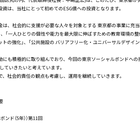
田区丸の内、代表取締役社長：中嶋正宏)は、このたび、東京都が発
投資は、当社にとって初めてのESG債への投資となります。
金は、社会的に支援が必要な人々を対象とする 東京都の事業に充当
、「一人ひとりの個性や能力を最大限に伸ばすための教育環境の整備
ットの強化」、「公共施設の バリアフリー化・ユニバーサルデザイン
動にも積極的に取り組んでおり、今回の東京ソーシャルボンドへの投
献していきたいと考えています。
で、社会的責任の観点も考慮し、運用を継続していきます。
要
ンド（5年））第11回