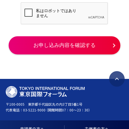
お申し込み内容を確認する
ペ
T
ー
O
ジ
〒100-0005 東京都千代田区丸の内3丁目5番1号
K
ト
代表電話：
03-5221-9000
（開館時間07：00～23：30）
Y
ッ
O
プ
I
へ
来場者の方へ
主催者の方へ