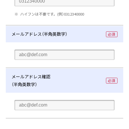
話
入
ハイフンは不要です。(
例）0312340000
番
力
号
メールアドレス（半角英数字）
メ
ー
ル
ア
メールアドレス確認
ド
（半角英数字）
レ
ス
確
認
用
メ