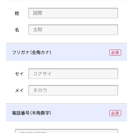
お
お
）
姓
名
名
前
前
お
）
名
（
名
前
フリガナ（全角カナ）
（
フ
お
）
セイ
リ
名
ガ
前
お
）
メイ
ナ
（
名
（全
前
角
電話番号（半角数字）
（
カ
ナ）
電