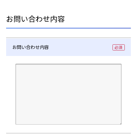
ー
ル
お問い合わせ内容
ア
ド
レ
お問い合わせ内容
ス
お
問
い
合
わ
せ
内
容