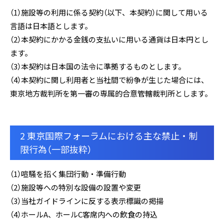
（1）施設等の利用に係る契約（以下、本契約）に関して用いる
言語は日本語とします。
（2）本契約にかかる金銭の支払いに用いる通貨は日本円とし
ます。
（3）本契約は日本国の法令に準拠するものとします。
（4）本契約に関し利用者と当社間で紛争が生じた場合には、
東京地方裁判所を第一審の専属的合意管轄裁判所とします。
2 東京国際フォーラムにおける主な禁止・制
限行為（一部抜粋）
（1）喧騒を招く集団行動・準備行動
（2）施設等への特別な設備の設置や変更
（3）当社ガイドラインに反する表示標識の掲揚
（4）ホールA、ホールC客席内への飲食の持込