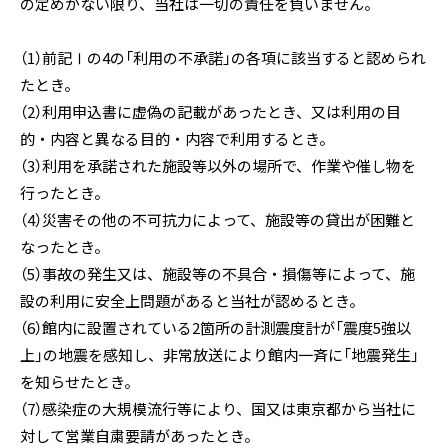
の定めがない限り、当社は一切の責任を負いません。
（1）前記Ⅰの4の「利用の不承諾」の各項に該当すると認められ
たとき。
（2）利用申込書に虚偽の記載があったとき、又は利用の目
的・内容と異なる目的・内容で利用するとき。
（3）利用を承諾された施設等以外の場所で、作業や催し物を
行ったとき。
（4）災害その他の不可抗力によって、施設等の貸出が困難と
なったとき。
（5）事故の発生又は、施設等の不具合・損傷等によって、施
設の利用に安全上問題があると当社が認めるとき。
（6）館内に設置されている2箇所の計測震度計が「震度5強以
上」の地震を感知し、非常放送により館内一斉に「地震発生」
を知らせたとき。
（7）感染症の大規模流行等により、国又は東京都から当社に
対して営業自粛要請があったとき。