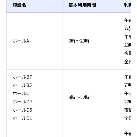
施設名
基本利用時間
利用
午前・
7時
午後・
ホールA
9時〜23時
23時
夜間：
全日：
ホールB7
午前・
ホールB5
7時
ホールC
午後・
9時〜22時
ホールD7
22時
ホールD5
夜間：
ホールD1
全日：
午前・