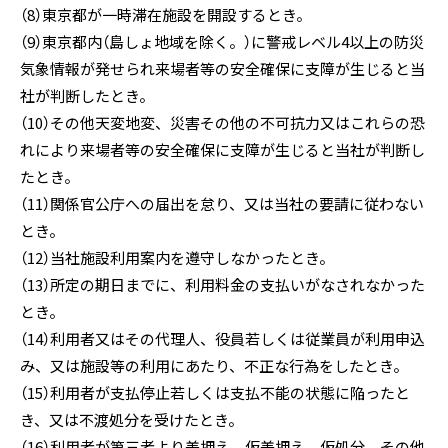
（8）東京都が一時滞在施設を開設するとき。
（9）東京都内（島しょ地域を除く。）に警戒レベル4以上の防災
気象情報が発せられ来場者等の安全確保に支障が生じると当
社が判断したとき。
（10）その他天変地変、災害その他の不可抗力又はこれらの恐
れにより来場者等の安全確保に支障が生じると当社が判断し
たとき。
（11）関係官公庁への届出を怠り、又は当社の要請に従わない
とき。
（12）当社施設利用案内を遵守しなかったとき。
（13）所定の期日までに、利用料金の支払いがなされなかった
とき。
（14）利用者又はその代理人、役員若しくは従業員が利用申込
み、又は施設等の利用にあたり、不正な行為をしたとき。
（15）利用者が支払停止若しくは支払不能の状態に陥ったと
き、又は不渡処分を受けたとき。
（16）利用者が第三者より差押え、仮差押え、仮処分、その他