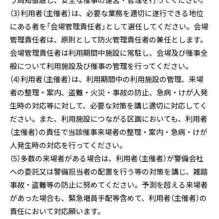
う周知徹底し、安全な催事の運営・管理を行ってください。
（3）利用者（主催者）は、必要な業務を適切に遂行できる地位
にある者を「会場管理責任者」として選任してください。会場
管理責任者は、原則として防火管理責任者の兼任とします。
会場管理責任者は利用期間中施設に常駐し、会場及び催事全
般について利用施設及び催事の管理を行ってください。
（4）利用者（主催者）は、利用期間中の利用施設の管理、来場
者の整理・案内、盗難・火災・事故の防止、急病・けが人発
生時の対応等に対して、必要な対策を講じ適切に対応してく
ださい。また、利用施設につながる区画においても、利用者
（主催者）の責任で当該催事来場者の整理・案内・急病・けが
人発生時の対応を行ってください。
（5）多数の来場者がある場合は、利用者（主催者）が警備会社
への委託又は警備担当者の配置を行う等の対策を講じ、雑踏
事故・盗難等の防止に努めてください。予測を超える来場者
があった場合も、緊急増員手配等含めて、利用者（主催者）の
責任において対応願います。