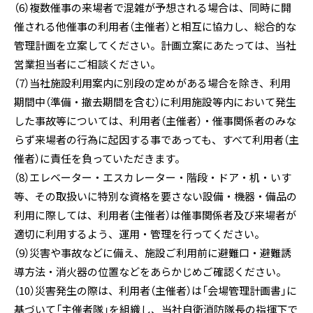
（6）複数催事の来場者で混雑が予想される場合は、同時に開
催される他催事の利用者（主催者）と相互に協力し、総合的な
管理計画を立案してください。計画立案にあたっては、当社
営業担当者にご相談ください。
（7）当社施設利用案内に別段の定めがある場合を除き、利用
期間中（準備・撤去期間を含む）に利用施設等内において発生
した事故等については、利用者（主催者）・催事関係者のみな
らず来場者の行為に起因する事であっても、すべて利用者（主
催者）に責任を負っていただきます。
（8）エレベーター・エスカレーター・階段・ドア・机・いす
等、その取扱いに特別な資格を要さない設備・機器・備品の
利用に際しては、利用者（主催者）は催事関係者及び来場者が
適切に利用するよう、運用・管理を行ってください。
（9）災害や事故などに備え、施設ご利用前に避難口・避難誘
導方法・消火器の位置などをあらかじめご確認ください。
（10）災害発生の際は、利用者（主催者）は「会場管理計画書」に
基づいて「主催者隊」を組織し、当社自衛消防隊長の指揮下で