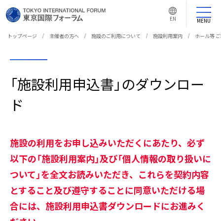
言
語
EN
切
MENU
り
替
え
トップページ
主催者の方へ
施設のご利用について
施設利用案内
ホール等 
ボ
タ
ン
「施設利用申込書」のダウンロー
ド
施設の利用をお申し込みいただくにあたり、必ず
以下の「施設利用案内」及び「個人情報の取り扱いに
ついて」を全文お読みいただき、これらを契約内容
とすること及び遵守することに同意いただける場
合には、施設利用申込書ダウンロードにお進みく