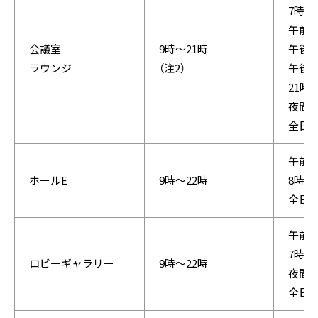
7時
午前：
会議室
9時〜21時
午後：
ラウンジ
（注2）
午後・
21時
夜間：
全日：
午前・
ホールE
9時〜22時
8時
全日：
午前・
7時
ロビーギャラリー
9時〜22時
夜間：
全日：