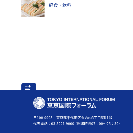
軽食・飲料
フ
ッ
T
タ
O
ー
K
〒100-0005 東京都千代田区丸の内3丁目5番1号
代表電話：
03-5221-9000
（開館時間07：00～23：30）
メ
Y
ニ
O