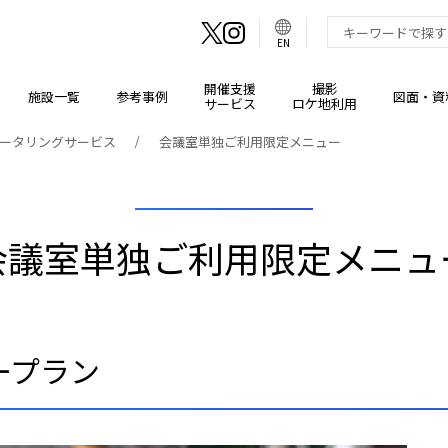
言
語
検索キーワード入
EN
切
り
替
え
ボ
開催支援
撮影
施設一覧
参考事例
図面・資
タ
サービス
ロケ地利用
ン
ータリングサービス
会議室単独ご利用限定メニュー
会議室単独ご利用限定メニュ
ープラン