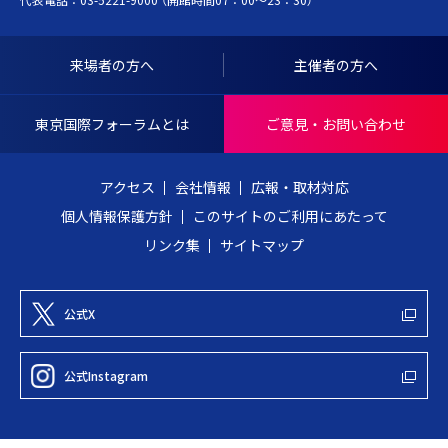
代表電話：
03-5221-9000
（開館時間07：00～23：30）
Y
ッ
O
プ
I
へ
来場者の方へ
主催者の方へ
N
戻
T
る
東京国際フォーラムとは
ご意見・お問い合わせ
E
R
アクセス
会社情報
広報・取材対応
N
個人情報保護方針
このサイトのご利用にあたって
A
リンク集
サイトマップ
T
I
O
公式X
N
A
公式Instagram
L
F
O