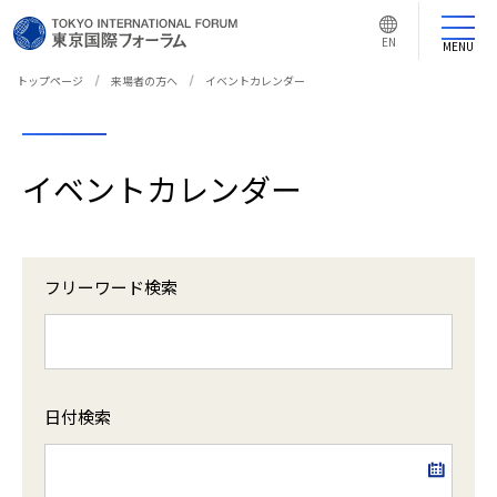
言
語
EN
切
MENU
り
替
え
トップページ
来場者の方へ
イベントカレンダー
ボ
タ
ン
イベントカレンダー
フリーワード検索
日付検索