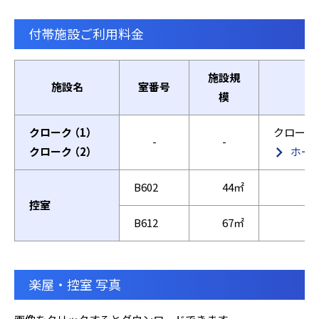
付帯施設ご利用料金
施設規
施設名
室番号
模
クローク （1）
クローク
-
-
クローク （2）
ホー
B602
44㎡
控室
B612
67㎡
楽屋・控室 写真