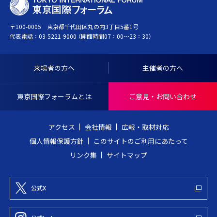
T
ー
O
ジ
〒100-0005 東京都千代田区丸の内3丁目5番1号
K
ト
代表電話：
03-5221-9000
（開館時間07：00～23：30）
Y
ッ
O
プ
I
へ
来場者の方へ
主催者の方へ
N
戻
T
る
東京国際フォーラムとは
ご意見・お問い合わせ
E
R
アクセス
会社情報
広報・取材対応
N
個人情報保護方針
このサイトのご利用にあたって
A
リンク集
サイトマップ
T
I
O
公式X
N
A