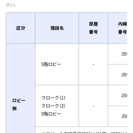
さい。
部屋
内線
区分
施設名
番号
番号
2598
5階ロビー
-
2599
2503
クローク（1）
ロビー
クローク（2）
-
側
5階ロビー
2504