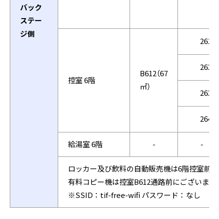
バック
ステー
ジ側
2612
2638
B612（67
控室 6階
㎡）
2639
2640
給湯室 6階
-
-
ロッカー及び飲料の自動販売機は6階控室前に
有料コピー機は控室B612通路前にございます
※SSID：tif-free-wifi パスワード：なし