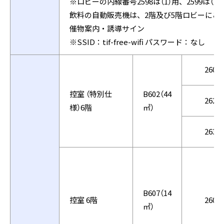
※ロビーの内線番号2598は（1）用、2599は（
飲料の自動販売機は、2階及び5階ロビーにご
催物案内・誘導サイン
※SSID：tif-free-wifi パスワード：なし
2602
控室 （特別仕
B602（44
2622
様）6階
㎡）
2630
B607（14
控室 6階
2607
㎡）