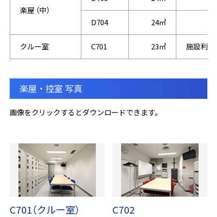
楽屋 （中）
D704
24㎡
クルー室
C701
23㎡
施設利用
楽屋・控室 写真
画像をクリックするとダウンロードできます。
C701（クルー室）
C702