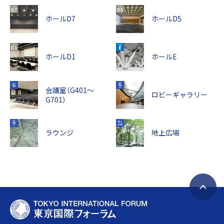
ホールD7
ホールD5
ホールD1
ホールE
会議室（G401～
ロビーギャラリー
G701）
ラウンジ
地上広場
ペ
T
ー
O
ジ