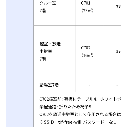
クルー室
C701
3701
7階
（23㎡）
控室・放送
C702
中継室
3702
（16㎡）
7階
給湯室7階
-
-
C702控室前 : 幕板付テーブル4、ホワイトボー
楽屋通路 : 折りたたみ椅子8
C702を放送中継室として使用される場合は
※SSID：tif-free-wifi パスワード：なし