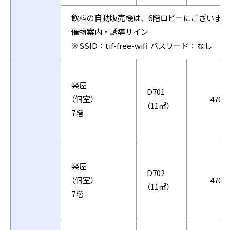
飲料の自動販売機は、6階ロビーにございます
催物案内・誘導サイン
※SSID：tif-free-wifi パスワード：なし
楽屋
D701
（個室）
4701
（11㎡）
7階
楽屋
D702
（個室）
4702
（11㎡）
7階