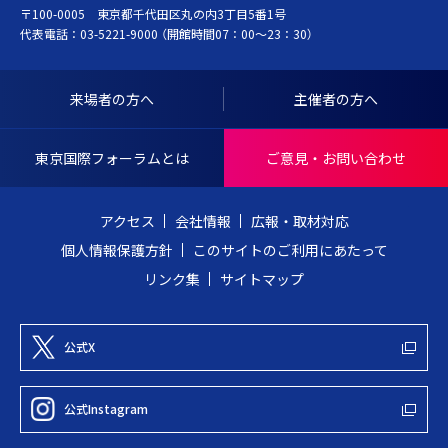
〒100-0005 東京都千代田区丸の内3丁目5番1号
K
ト
代表電話：
03-5221-9000
（開館時間07：00～23：30）
Y
ッ
O
プ
I
へ
来場者の方へ
主催者の方へ
N
戻
T
る
東京国際フォーラムとは
ご意見・お問い合わせ
E
R
アクセス
会社情報
広報・取材対応
N
個人情報保護方針
このサイトのご利用にあたって
A
リンク集
サイトマップ
T
I
O
公式X
N
A
公式Instagram
L