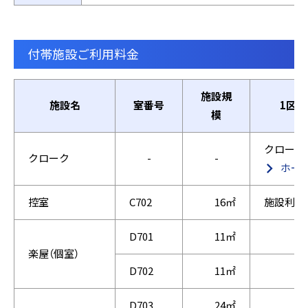
付帯施設ご利用料金
施設規
施設名
室番号
1区
模
クローク
クローク
-
-
ホー
控室
C702
16㎡
施設利用
D701
11㎡
楽屋（個室）
D702
11㎡
D703
24㎡