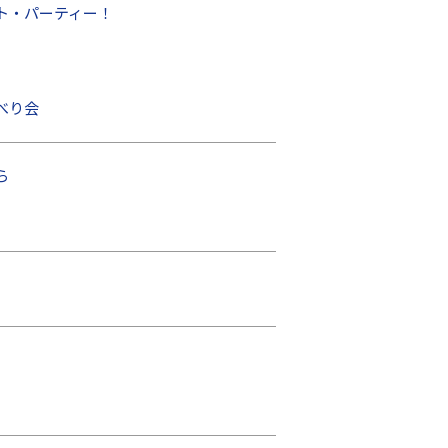
ト・パーティー！
べり会
ら