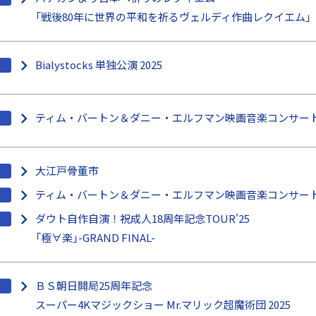
「戦後80年に世界の平和を祈るヴェルディ作曲レクイエム」
Bialystocks 単独公演 2025
ティム・バートン＆ダニー・エルフマン映画音楽コンサート2
大江戸骨董市
ティム・バートン＆ダニー・エルフマン映画音楽コンサート2
ダウト自作自演！祝成人18周年記念TOUR'25
「極∀楽」-GRAND FINAL-
ＢＳ朝⽇開局25周年記念
スーパー4Kマジックショー Mr.マリック超魔術団 2025