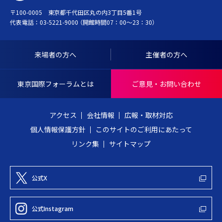
O
ジ
〒100-0005 東京都千代田区丸の内3丁目5番1号
K
ト
代表電話：
03-5221-9000
（開館時間07：00～23：30）
Y
ッ
O
プ
I
へ
来場者の方へ
主催者の方へ
N
戻
T
る
東京国際フォーラムとは
ご意見・お問い合わせ
E
R
アクセス
会社情報
広報・取材対応
N
個人情報保護方針
このサイトのご利用にあたって
A
リンク集
サイトマップ
T
I
O
公式X
N
A
公式Instagram
L