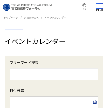
言
語
EN
切
MENU
り
替
え
トップページ
来場者の方へ
イベントカレンダー
ボ
タ
ン
イベントカレンダー
フリーワード検索
日付検索