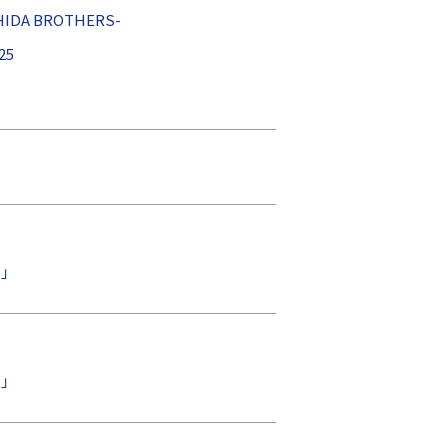
A BROTHERS-
25
」
」