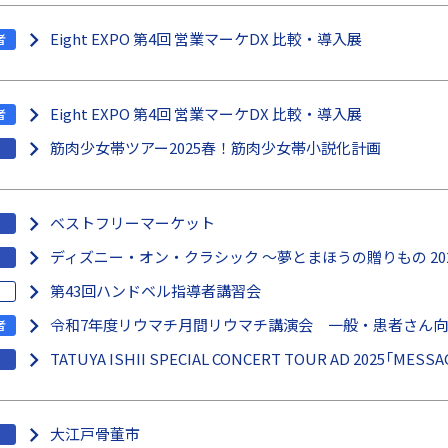
Eight EXPO 第4回 営業マーケDX 比較・導入展
者
Eight EXPO 第4回 営業マーケDX 比較・導入展
者
筋肉少女帯ツアー2025春！筋肉少女帯小説化計画
ベストフリーマーケット
ディズニー・オン・クラシック ～夢とまほうの贈りもの 20
第43回ハンドベル指導者講習会
令和7年度リウマチ月間リウマチ講演会 一般・患者さん向
者
TATUYA ISHII SPECIAL CONCERT TOUR AD 2025「MESSA
大江戸骨董市