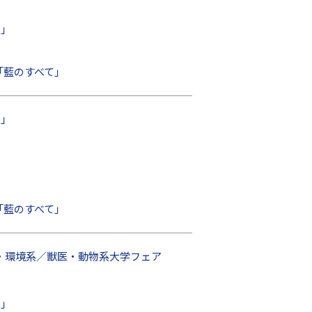
」
025 「藍のすべて」
」
025 「藍のすべて」
・環境系／獣医・動物系大学フェア
」