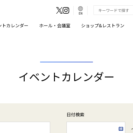
言
語
検索キーワード入
EN
切
り
替
え
ントカレンダー
ホール・会議室
ショップ&レストラン
ボ
タ
ン
イベントカレンダー
日付検索