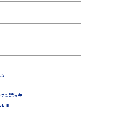
25
けの講演会 Ⅰ
GE Ⅲ」